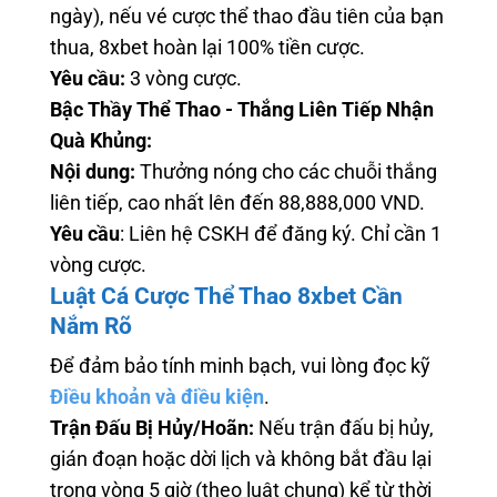
ngày), nếu vé cược thể thao đầu tiên của bạn
thua, 8xbet hoàn lại 100% tiền cược.
Yêu cầu:
3 vòng cược.
Bậc Thầy Thể Thao - Thắng Liên Tiếp Nhận
Quà Khủng:
Nội dung:
Thưởng nóng cho các chuỗi thắng
liên tiếp, cao nhất lên đến 88,888,000 VND.
Yêu cầu
: Liên hệ CSKH để đăng ký. Chỉ cần 1
vòng cược.
Luật Cá Cược Thể Thao 8xbet Cần
Nắm Rõ
Để đảm bảo tính minh bạch, vui lòng đọc kỹ
Điều khoản và điều kiện
.
Trận Đấu Bị Hủy/Hoãn:
Nếu trận đấu bị hủy,
gián đoạn hoặc dời lịch và không bắt đầu lại
trong vòng 5 giờ (theo luật chung) kể từ thời