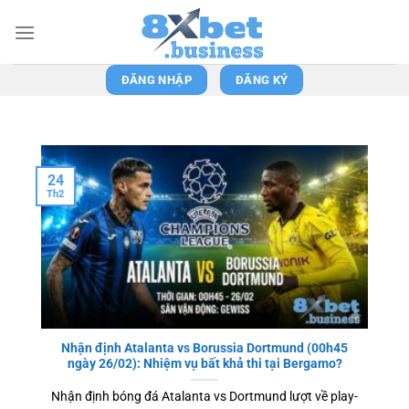
Bỏ
qua
nội
dung
ĐĂNG NHẬP
ĐĂNG KÝ
24
Th2
Nhận định Atalanta vs Borussia Dortmund (00h45
ngày 26/02): Nhiệm vụ bất khả thi tại Bergamo?
Nhận định bóng đá Atalanta vs Dortmund lượt về play-