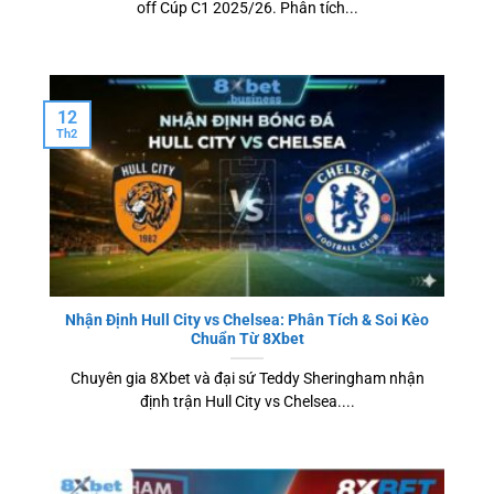
off Cúp C1 2025/26. Phân tích...
12
Th2
Nhận Định Hull City vs Chelsea: Phân Tích & Soi Kèo
Chuẩn Từ 8Xbet
Chuyên gia 8Xbet và đại sứ Teddy Sheringham nhận
định trận Hull City vs Chelsea....