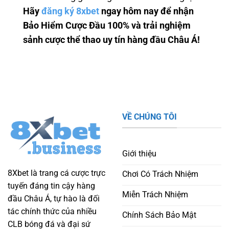
Hãy
đăng ký 8xbet
ngay hôm nay để nhận
Bảo Hiểm Cược Đầu 100% và trải nghiệm
sảnh cược thể thao uy tín hàng đầu Châu Á!
VỀ CHÚNG TÔI
Giới thiệu
8Xbet là trang cá cược trực
Chơi Có Trách Nhiệm
tuyến đáng tin cậy hàng
Miễn Trách Nhiệm
đầu Châu Á, tự hào là đối
tác chính thức của nhiều
Chính Sách Bảo Mật
CLB bóng đá và đại sứ