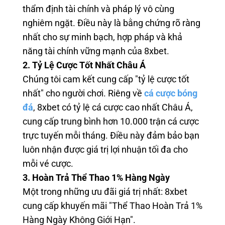
thẩm định tài chính và pháp lý vô cùng
nghiêm ngặt. Điều này là bằng chứng rõ ràng
nhất cho sự minh bạch, hợp pháp và khả
năng tài chính vững mạnh của 8xbet.
2. Tỷ Lệ Cược Tốt Nhất Châu Á
Chúng tôi cam kết cung cấp "tỷ lệ cược tốt
nhất" cho người chơi. Riêng về
cá cược bóng
đá
, 8xbet có tỷ lệ cá cược cao nhất Châu Á,
cung cấp trung bình hơn 10.000 trận cá cược
trực tuyến mỗi tháng. Điều này đảm bảo bạn
luôn nhận được giá trị lợi nhuận tối đa cho
mỗi vé cược.
3. Hoàn Trả Thể Thao 1% Hàng Ngày
Một trong những ưu đãi giá trị nhất: 8xbet
cung cấp khuyến mãi "Thể Thao Hoàn Trả 1%
Hàng Ngày Không Giới Hạn".