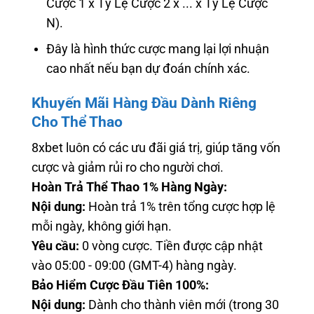
Cược 1 x Tỷ Lệ Cược 2 x ... x Tỷ Lệ Cược
N).
Đây là hình thức cược mang lại lợi nhuận
cao nhất nếu bạn dự đoán chính xác.
Khuyến Mãi Hàng Đầu Dành Riêng
Cho Thể Thao
8xbet luôn có các ưu đãi giá trị, giúp tăng vốn
cược và giảm rủi ro cho người chơi.
Hoàn Trả Thể Thao 1% Hàng Ngày:
Nội dung:
Hoàn trả 1% trên tổng cược hợp lệ
mỗi ngày, không giới hạn.
Yêu cầu:
0 vòng cược. Tiền được cập nhật
vào 05:00 - 09:00 (GMT-4) hàng ngày.
Bảo Hiểm Cược Đầu Tiên 100%:
Nội dung:
Dành cho thành viên mới (trong 30