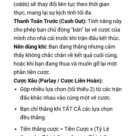
(odds) sẽ thay đổi liên tục theo thời gian
thực, mang lại sự kịch tính tối đa.
Thanh Toán Trước (Cash Out):
Tính năng này
cho phép bạn chủ động "bán" lại vé cược của
mình cho nhà cái trước khi trận đấu kết thúc.
Nên dùng khi:
Bạn đang thắng nhưng cảm
thấy không chắc chắn về kết quả cuối cùng,
hoặc khi bạn đang thua và muốn gỡ lại một
phần tiền cược.
Cược Xâu (Parlay / Cược Liên Hoàn):
Gộp nhiều lựa chọn (tối thiểu 2) từ các trận
đấu khác nhau vào cùng một vé cược.
Bạn chỉ thắng khi TẤT CẢ các lựa chọn
đều thắng.
Tiền thắng cược = Tiền Cược x (Tỷ Lệ