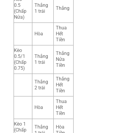
0.5
Thắng
Thắng
(Chấp
1 trái
Nửa)
Thua
Hòa
Hết
Tiền
Kèo
Thắng
0.5/1
Thắng
Nửa
(Chấp
1 trái
Tiền
0.75)
Thắng
Thắng
Hết
2 trái
Tiền
Thua
Hòa
Hết
Tiền
Kèo 1
Thắng
Hòa
(Chấp
1 trái
Tiền