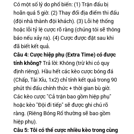
Có một số lý do phổ biến: (1) Trận đấu bị
hoãn quá 5 giờ. (2) Thay đổi địa điểm thi đấu
(đội nhà thành đội khách). (3) Lỗi hệ thống
hoặc lỗi tỷ lệ cược rõ ràng (chúng tôi sẽ thông
báo nếu xảy ra). (4) Cược được đặt sau khi
đã biết kết quả.
Câu 4: Cược hiệp phụ (Extra Time) có được
tính không?
Trả lời: Không (trừ khi có quy
định riêng). Hầu hết các kèo cược bóng đá
(Chấp, Tài Xỉu, 1x2) chỉ tính kết quả trong 90
phút thi đấu chính thức + thời gian bù giờ.
Các kèo cược "Cả trận bao gồm hiệp phụ"
hoặc kèo "Đội đi tiếp" sẽ được ghi chú rõ
ràng. (Riêng Bóng Rổ thường sẽ bao gồm
hiệp phụ).
Câu 5: Tôi có thể cược nhiều kèo trong cùng