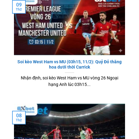
09
Th2
Soi kèo West Ham vs MU (03h15, 11/2): Quỷ Đỏ thăng
hoa dưới thời Carrick
Nhận định, soi kèo West Ham vs MU vòng 26 Ngoại
hạng Anh lúc 03h15...
08
Th2