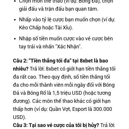
Chọn môn thể thao (ví dụ: Bóng Đá), chọn
giải đấu và trận đấu bạn quan tâm.
Nhấp vào tỷ lệ cược bạn muốn chọn (ví dụ:
Kèo Chấp hoặc Tài Xỉu).
Nhập số tiền muốn cược vào vé cược bên
tay trái và nhấn "Xác Nhận".
Câu 2: "Tiền thắng tối đa" tại 8xbet là bao
nhiêu?
Trả lời: 8xbet có giới hạn tiền thắng tối
đa rất cao. Theo quy định, số tiền thắng tối
đa cho mỗi thành viên mỗi ngày đối với Bóng
Đá và Bóng Rổ là 1,5 triệu USD (hoặc tương
đương). Các môn thể thao khác có giới hạn
thấp hơn (ví dụ: Quần Vợt, Esport là 300.000
USD).
Câu 3: Tại sao vé cược của tôi bị hủy?
Trả lời: