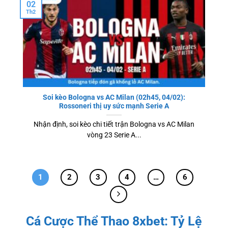
02
Th2
Soi kèo Bologna vs AC Milan (02h45, 04/02):
Rossoneri thị uy sức mạnh Serie A
Nhận định, soi kèo chi tiết trận Bologna vs AC Milan
vòng 23 Serie A...
1
2
3
4
…
6
Cá Cược Thể Thao 8xbet: Tỷ Lệ