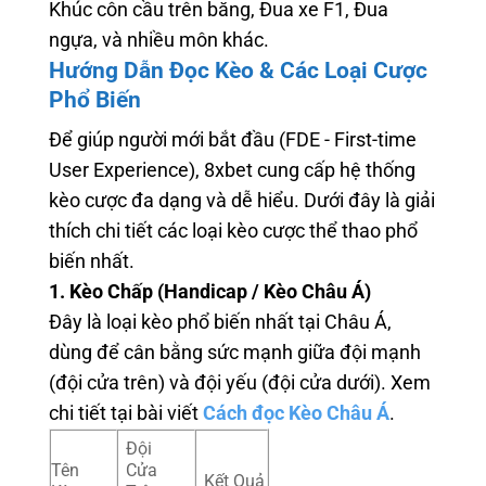
Khúc côn cầu trên băng, Đua xe F1, Đua
ngựa, và nhiều môn khác.
Hướng Dẫn Đọc Kèo & Các Loại Cược
Phổ Biến
Để giúp người mới bắt đầu (FDE - First-time
User Experience), 8xbet cung cấp hệ thống
kèo cược đa dạng và dễ hiểu. Dưới đây là giải
thích chi tiết các loại kèo cược thể thao phổ
biến nhất.
1. Kèo Chấp (Handicap / Kèo Châu Á)
Đây là loại kèo phổ biến nhất tại Châu Á,
dùng để cân bằng sức mạnh giữa đội mạnh
(đội cửa trên) và đội yếu (đội cửa dưới). Xem
chi tiết tại bài viết
Cách đọc Kèo Châu Á
.
Đội
Tên
Cửa
Kết Quả