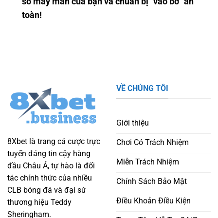
số may mắn của bạn và chuẩn bị "vào bờ" an
toàn!
VỀ CHÚNG TÔI
Giới thiệu
8Xbet là trang cá cược trực
Chơi Có Trách Nhiệm
tuyến đáng tin cậy hàng
Miễn Trách Nhiệm
đầu Châu Á, tự hào là đối
tác chính thức của nhiều
Chính Sách Bảo Mật
CLB bóng đá và đại sứ
Điều Khoản Điều Kiện
thương hiệu Teddy
Sheringham.