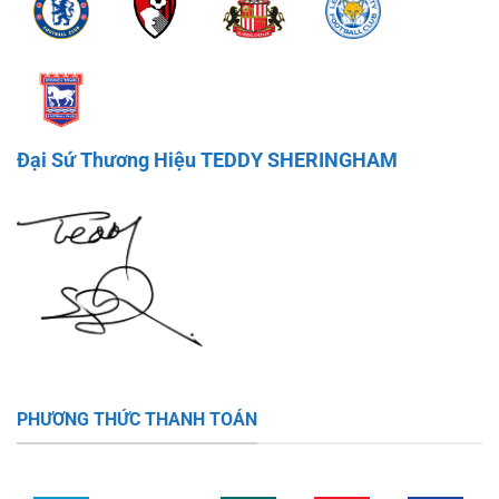
Đại Sứ Thương Hiệu TEDDY SHERINGHAM
PHƯƠNG THỨC THANH TOÁN