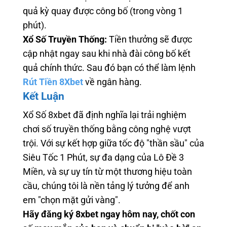
quả kỳ quay được công bố (trong vòng 1
phút).
Xổ Số Truyền Thống:
Tiền thưởng sẽ được
cập nhật ngay sau khi nhà đài công bố kết
quả chính thức. Sau đó bạn có thể làm lệnh
Rút Tiền 8Xbet
về ngân hàng.
Kết Luận
Xổ Số 8xbet đã định nghĩa lại trải nghiệm
chơi số truyền thống bằng công nghệ vượt
trội. Với sự kết hợp giữa tốc độ "thần sầu" của
Siêu Tốc 1 Phút, sự đa dạng của Lô Đề 3
Miền, và sự uy tín từ một thương hiệu toàn
cầu, chúng tôi là nền tảng lý tưởng để anh
em "chọn mặt gửi vàng".
Hãy đăng ký 8xbet ngay hôm nay, chốt con