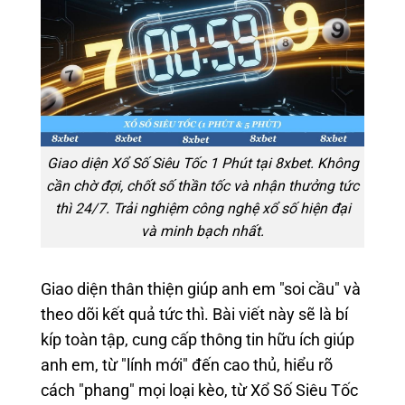
Giao diện Xổ Số Siêu Tốc 1 Phút tại 8xbet. Không
cần chờ đợi, chốt số thần tốc và nhận thưởng tức
thì 24/7. Trải nghiệm công nghệ xổ số hiện đại
và minh bạch nhất.
Giao diện thân thiện giúp anh em "soi cầu" và
theo dõi kết quả tức thì. Bài viết này sẽ là bí
kíp toàn tập, cung cấp thông tin hữu ích giúp
anh em, từ "lính mới" đến cao thủ, hiểu rõ
cách "phang" mọi loại kèo, từ Xổ Số Siêu Tốc