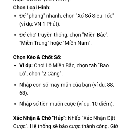
Chọn Loại Hình:
Để "phang" nhanh, chọn "Xổ Số Siêu Tốc"
(ví dụ: VN 1 Phút).
Để chơi truyền thống, chọn "Miền Bắc",
"Miền Trung" hoặc "Miền Nam".
Chọn Kèo & Chốt Số:
Ví dụ:
Chơi Lô Miền Bắc, chọn tab "Bao
Lô", chọn "2 Càng".
Nhập con số may mắn của bạn (ví dụ: 88,
68).
Nhập số tiền muốn cược (ví dụ: 10 điểm).
Xác Nhận & Chờ "Húp":
Nhấp "Xác Nhận Đặt
Cược". Hệ thống sẽ báo cược thành công. Giờ