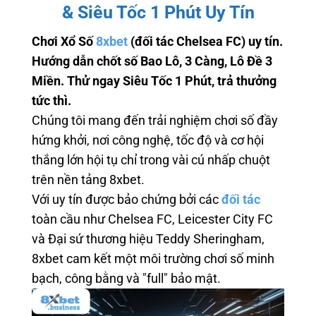
& Siêu Tốc 1 Phút Uy Tín
Chơi Xổ Số
8xbet
(đối tác Chelsea FC) uy tín.
Hướng dẫn chốt số Bao Lô, 3 Càng, Lô Đề 3
Miền. Thử ngay Siêu Tốc 1 Phút, trả thưởng
tức thì.
Chúng tôi mang đến trải nghiệm chơi số đầy
hứng khởi, nơi công nghệ, tốc độ và cơ hội
thắng lớn hội tụ chỉ trong vài cú nhấp chuột
trên nền tảng 8xbet.
Với uy tín được bảo chứng bởi các
đối tác
toàn cầu như Chelsea FC, Leicester City FC
và Đại sứ thương hiệu Teddy Sheringham,
8xbet cam kết một môi trường chơi số minh
bạch, công bằng và "full" bảo mật.