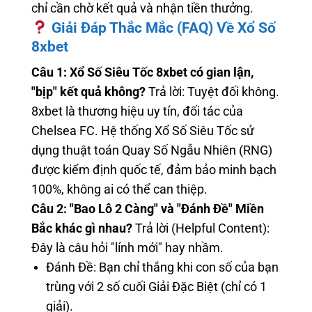
chỉ cần chờ kết quả và nhận tiền thưởng.
Giải Đáp Thắc Mắc (FAQ) Về Xổ Số
8xbet
Câu 1: Xổ Số Siêu Tốc 8xbet có gian lận,
"bịp" kết quả không?
Trả lời: Tuyệt đối không.
8xbet là thương hiệu uy tín, đối tác của
Chelsea FC. Hệ thống Xổ Số Siêu Tốc sử
dụng thuật toán Quay Số Ngẫu Nhiên (RNG)
được kiểm định quốc tế, đảm bảo minh bạch
100%, không ai có thể can thiệp.
Câu 2: "Bao Lô 2 Càng" và "Đánh Đề" Miền
Bắc khác gì nhau?
Trả lời (Helpful Content):
Đây là câu hỏi "lính mới" hay nhầm.
Đánh Đề: Bạn chỉ thắng khi con số của bạn
trùng với 2 số cuối Giải Đặc Biệt (chỉ có 1
giải).