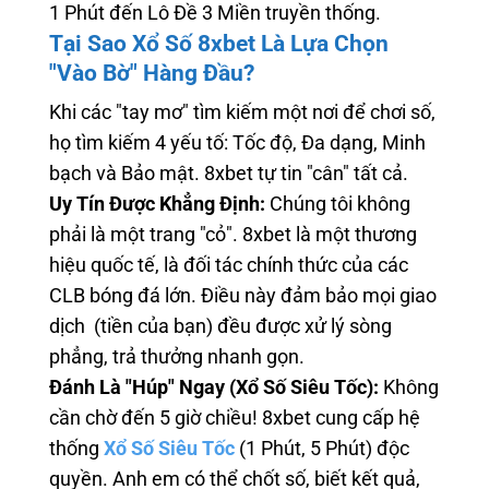
1 Phút đến Lô Đề 3 Miền truyền thống.
Tại Sao Xổ Số 8xbet Là Lựa Chọn
"Vào Bờ" Hàng Đầu?
Khi các "tay mơ" tìm kiếm một nơi để chơi số,
họ tìm kiếm 4 yếu tố: Tốc độ, Đa dạng, Minh
bạch và Bảo mật. 8xbet tự tin "cân" tất cả.
Uy Tín Được Khẳng Định:
Chúng tôi không
phải là một trang "cỏ". 8xbet là một thương
hiệu quốc tế, là đối tác chính thức của các
CLB bóng đá lớn. Điều này đảm bảo mọi giao
dịch (tiền của bạn) đều được xử lý sòng
phẳng, trả thưởng nhanh gọn.
Đánh Là "Húp" Ngay (Xổ Số Siêu Tốc):
Không
cần chờ đến 5 giờ chiều! 8xbet cung cấp hệ
thống
Xổ Số Siêu Tốc
(1 Phút, 5 Phút) độc
quyền. Anh em có thể chốt số, biết kết quả,