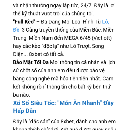
và nhận thưởng ngay lập tức, 24/7. Đây là lợi
thế kỹ thuật vượt trội của chúng tôi.
"Full Kèo"
– Đa Dạng Mọi Loại Hình Từ
Lô,
Đề
, 3 Càng truyền thống của Miền Bắc, Miền
Trung, Miền Nam đến MEGA 6/45 (Vietlott)
hay các kèo "độc lạ" như Lô Trượt, Song
Diện... 8xbet có tất cả.
Bảo Mật Tối Đa
Mọi thông tin cá nhân và lịch
sử chốt số của anh em đều được bảo vệ
bằng công nghệ mã hóa tiên tiến nhất. Cam
kết không rò rỉ thông tin cho bất kỳ bên thứ
ba nào.
Xổ Số Siêu Tốc: "Món Ăn Nhanh" Đầy
Hấp Dẫn
Đây là "đặc sản" của 8xbet, dành cho anh em
không thích chờ đợi. Kết quả được quay ngẫu