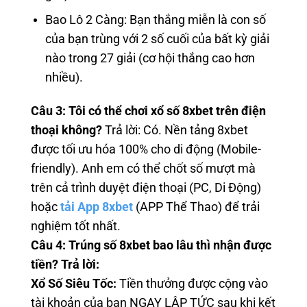
Bao Lô 2 Càng: Bạn thắng miễn là con số
của bạn trùng với 2 số cuối của bất kỳ giải
nào trong 27 giải (cơ hội thắng cao hơn
nhiều).
Câu 3: Tôi có thể chơi xổ số 8xbet trên điện
thoại không?
Trả lời: Có. Nền tảng 8xbet
được tối ưu hóa 100% cho di động (Mobile-
friendly). Anh em có thể chốt số mượt mà
trên cả trình duyệt điện thoại (PC, Di Động)
hoặc
tải App 8xbet
(APP Thể Thao) để trải
nghiệm tốt nhất.
Câu 4: Trúng số 8xbet bao lâu thì nhận được
tiền? Trả lời:
Xổ Số Siêu Tốc:
Tiền thưởng được cộng vào
tài khoản của bạn NGAY LẬP TỨC sau khi kết