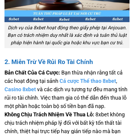
Dịch vụ của 8xbet hoạt động theo giấy phép tại Anjouan.
Bạn có trách nhiệm duy nhất là xác định và tuân thủ luật
pháp hiện hành tại quốc gia hoặc khu vực bạn cư trú.
2. Miễn Trừ Về Rủi Ro Tài Chính
Bản Chất Của Cá Cược:
Bạn thừa nhận rằng tất cả
các hoạt động tại sảnh
Cá cược Thể thao 8xbet
,
Casino 8xbet
và các dịch vụ tương tự đều mang tính
rủi ro tài chính. Việc tham gia có thể dẫn đến thua lỗ
một phần hoặc toàn bộ số tiền bạn đã nạp.
Không Chịu Trách Nhiệm Về Thua Lỗ:
8xbet không
chịu trách nhiệm pháp lý đối với bất kỳ tổn thất tài
chính, thiệt hại trực tiếp hay gián tiếp nào mà bạn