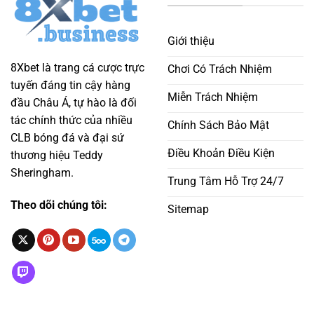
Giới thiệu
8Xbet là trang cá cược trực
Chơi Có Trách Nhiệm
tuyến đáng tin cậy hàng
Miễn Trách Nhiệm
đầu Châu Á, tự hào là đối
tác chính thức của nhiều
Chính Sách Bảo Mật
CLB bóng đá và đại sứ
Điều Khoản Điều Kiện
thương hiệu Teddy
Sheringham.
Trung Tâm Hỗ Trợ 24/7
Theo dõi chúng tôi:
Sitemap