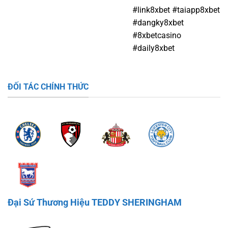
#link8xbet #taiapp8xbet
#dangky8xbet
#8xbetcasino
#daily8xbet
ĐỐI TÁC CHÍNH THỨC
Đại Sứ Thương Hiệu TEDDY SHERINGHAM