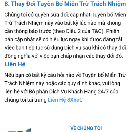
8. Thay Đổi Tuyên Bố Miễn Trừ Trách Nhiệm
Chúng tôi có quyền sửa đổi, cập nhật Tuyên bố Miễn
Trừ Trách Nhiệm này vào bất kỳ lúc nào mà không
cần thông báo trước (theo Điều 2 của T&C). Phiên
bản cập nhật sẽ có hiệu lực ngay khi được đăng tải.
Việc bạn tiếp tục sử dụng Dịch vụ sau khi có thay đổi
đồng nghĩa với việc bạn chấp nhận các thay đổi đó.
Liên Hệ
Nếu bạn có bất kỳ câu hỏi nào về Tuyên bố Miễn Trừ
Trách Nhiệm này hoặc các quy định khác, vui lòng
liên hệ với Bộ phận Dịch Vụ Khách Hàng 24/7 của
chúng tôi tại trang
Liên Hệ 8Xbet
.
VỀ CHÚNG TÔI