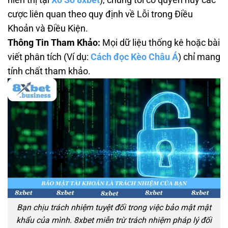
cược liên quan theo quy định về Lỗi trong Điều
Khoản và Điều Kiện.
Thông Tin Tham Khảo:
Mọi dữ liệu thống kê hoặc bài
viết phân tích (Ví dụ:
Cách đọc Kèo Châu Á
) chỉ mang
tính chất tham khảo.
Bạn chịu trách nhiệm tuyệt đối trong việc bảo mật mật
khẩu của mình. 8xbet miễn trừ trách nhiệm pháp lý đối