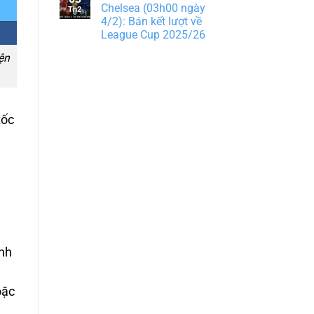
Chelsea (03h00 ngày
Th2
4/2): Bán kết lượt về
League Cup 2025/26
ện
tốc
anh
oặc