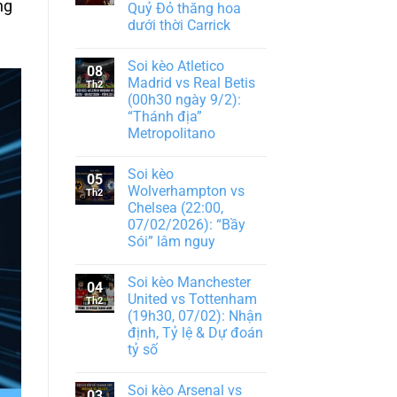
ng
Quỷ Đỏ thăng hoa
dưới thời Carrick
Soi kèo Atletico
08
Madrid vs Real Betis
Th2
(00h30 ngày 9/2):
“Thánh địa”
Metropolitano
Soi kèo
05
Wolverhampton vs
Th2
Chelsea (22:00,
07/02/2026): “Bầy
Sói” lâm nguy
Soi kèo Manchester
04
United vs Tottenham
Th2
(19h30, 07/02): Nhận
định, Tỷ lệ & Dự đoán
tỷ số
Soi kèo Arsenal vs
03