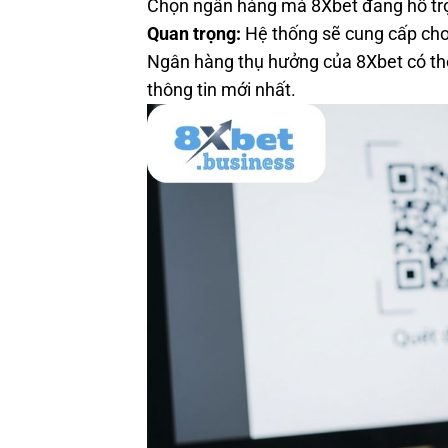
Chọn ngân hàng mà 8Xbet đang hỗ trợ 
Quan trọng:
Hệ thống sẽ cung cấp cho
Ngân hàng thụ hưởng của 8Xbet có thể 
thông tin mới nhất.