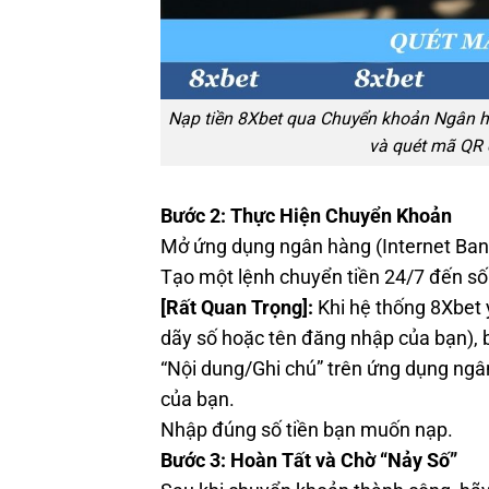
Nạp tiền 8Xbet qua Chuyển khoản Ngân 
và quét mã QR đ
Bước 2: Thực Hiện Chuyển Khoản
Mở ứng dụng ngân hàng (Internet Ban
Tạo một lệnh chuyển tiền 24/7 đến số 
[Rất Quan Trọng]:
Khi hệ thống 8Xbet 
dãy số hoặc tên đăng nhập của bạn),
“Nội dung/Ghi chú” trên ứng dụng ngâ
của bạn.
Nhập đúng số tiền bạn muốn nạp.
Bước 3: Hoàn Tất và Chờ “Nảy Số”