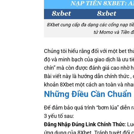
8Xbet cung cấp đa dạng các cổng nạp ti
tử Momo và Tiền điệ
Chúng tôi hiểu rằng đối với một bet thủ
độ và minh bạch của giao dịch là ưu t
chín” mà còn được đánh giá cao nhờ hệ
Bài viết này là hướng dẫn chính thức , 
khoản 8Xbet một cách an toàn và nha
Những Điều Cần Chuẩn B
Để đảm bảo quá trình “bơm lúa” diễn r
3 yếu tố sau:
Đăng Nhập Đúng Link Chính Thức
: L
ứng dụng của 8Xbet. Tránh tuyệt đối 