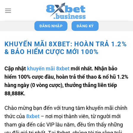
Bỏ
qua
nội
dung
ĐĂNG NHẬP
ĐĂNG KÝ
KHUYẾN MÃI 8XBET: HOÀN TRẢ 1.2%
& BẢO HIỂM CƯỢC MỚI 100%
Cập nhật
khuyến mãi 8xbet
mới nhất. Nhận bảo
hiểm 100% cược đầu, hoàn trả thể thao & nổ hũ 1.2%
hàng ngày (0 vòng cược), thưởng thắng liên tiếp
88,888K.
Chào mừng bạn đến với trung tâm khuyến mãi chính
thức của
8xbet
– nơi mọi thành viên, từ người mới
tham gia đến các VIP lâu năm, đều tìm thấy những
ưu đãi giá trị nhất. Tại 8xbet, chúng tôi tin rằng trải