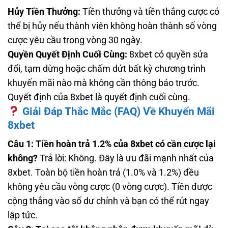
Hủy Tiền Thưởng:
Tiền thưởng và tiền thắng cược có
thể bị hủy nếu thành viên không hoàn thành số vòng
cược yêu cầu trong vòng 30 ngày.
Quyền Quyết Định Cuối Cùng:
8xbet có quyền sửa
đổi, tạm dừng hoặc chấm dứt bất kỳ chương trình
khuyến mãi nào mà không cần thông báo trước.
Quyết định của 8xbet là quyết định cuối cùng.
Giải Đáp Thắc Mắc (FAQ) Về Khuyến Mãi
8xbet
Câu 1: Tiền hoàn trả 1.2% của 8xbet có cần cược lại
không?
Trả lời: Không. Đây là ưu đãi mạnh nhất của
8xbet. Toàn bộ tiền hoàn trả (1.0% và 1.2%) đều
không yêu cầu vòng cược (0 vòng cược). Tiền được
cộng thẳng vào số dư chính và bạn có thể rút ngay
lập tức.