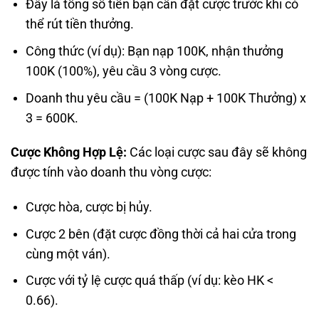
Đây là tổng số tiền bạn cần đặt cược trước khi có
thể rút tiền thưởng.
Công thức (ví dụ): Bạn nạp 100K, nhận thưởng
100K (100%), yêu cầu 3 vòng cược.
Doanh thu yêu cầu = (100K Nạp + 100K Thưởng) x
3 = 600K.
Cược Không Hợp Lệ:
Các loại cược sau đây sẽ không
được tính vào doanh thu vòng cược:
Cược hòa, cược bị hủy.
Cược 2 bên (đặt cược đồng thời cả hai cửa trong
cùng một ván).
Cược với tỷ lệ cược quá thấp (ví dụ: kèo HK <
0.66).