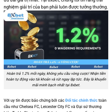
nghiệm giải trí của bạn phải luôn được tưởng thưởng.
Hoàn trả 1.2% mỗi ngày, không yêu cầu vòng cược! Nhận tiền
hoàn tự động vào tài khoản và rút ngay lập tức. Đây là khuyến
mãi minh bạch nhất tại 8xbet.
Với uy tín được bảo chứng bởi các
Đối tác chính thức
toàn
cầu như Chelsea FC, Leicester City FC và Đại sứ thương