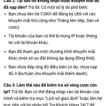
Câu 2: Tại sao tôi không nhận được khuyến mãi dù
đã nạp tiền?
Trả lời: Có một số lý do phổ biến:
Bạn chưa liên hệ CSKH để đăng ký (đối với các
khuyến mãi thủ công như Thắng liên tiếp, Săn vé
cược).
Tài khoản của bạn có thể bị trùng IP hoặc thông
tin với tài khoản khác.
Bạn đã tham gia một chương trình khuyến mãi
khác (một số ưu đãi không áp dụng đồng thời).
Bạn chưa đáp ứng đủ điều kiện (ví dụ: chưa nạp
đủ 3 lần/tuần cho khuyến mãi Điểm danh).
Câu 3: Làm thế nào để kiểm tra số vòng cược còn
lại?
Trả lời: Bạn có thể đăng nhập vào tài khoản của
mình và kiểm tra mục “Lịch sử giao dịch” hoặc liên hệ
trực tiếp với bộ phận Hỗ Trợ Khách Hàng 24/7 để