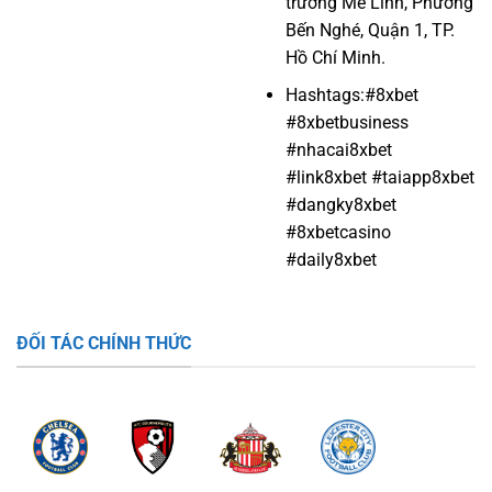
trường Mê Linh, Phường
Bến Nghé, Quận 1, TP.
Hồ Chí Minh.
Hashtags:#8xbet
#8xbetbusiness
#nhacai8xbet
#link8xbet #taiapp8xbet
#dangky8xbet
#8xbetcasino
#daily8xbet
ĐỐI TÁC CHÍNH THỨC