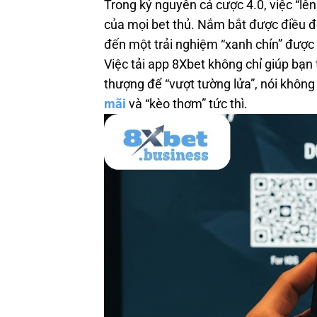
Trong kỷ nguyên cá cược 4.0, việc “lên
của mọi bet thủ. Nắm bắt được điều 
đến một trải nghiệm “xanh chín” được 
Việc tải app 8Xbet không chỉ giúp bạn
thượng để “vượt tường lửa”, nói không 
mãi
và “kèo thơm” tức thì.