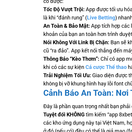
có được:
Tốc Độ Vượt Trội:
App được tối ưu hóa
là khi “đánh rung” (
Live Betting
) nhan
An Toàn & Bảo Mật:
App tích hợp các l
khoản của bạn an toàn hơn trình duyệt
Nói Không Với Link Bị Chặn:
Bạn sẽ kh
cũ “ra đảo”. App kết nối thẳng đến má
Thông Báo “Kèo Thơm”:
Chỉ có app mới
khi có các sự kiện
Cá cược Thể thao
h
Trải Nghiệm Tối Ưu:
Giao diện được th
không bị vỡ khung hình hay lỗi font ch
Cảnh Báo An Toàn: Nơi 
Đây là phần quan trọng nhất bạn phải
Tuyệt đối KHÔNG
tìm kiếm “app 8xbet
các kho ứng dụng này tại Việt Nam, h
ở đó (nếu có) đều có thể là giả mạo (