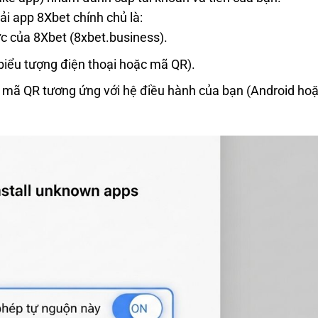
i app 8Xbet chính chủ là:
c của 8Xbet (8xbet.business).
biểu tượng điện thoại hoặc mã QR).
 mã QR tương ứng với hệ điều hành của bạn (Android ho