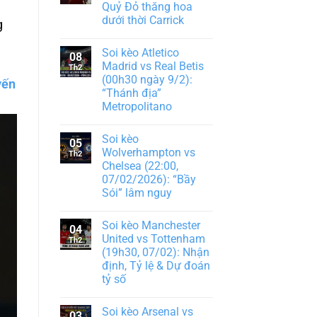
Quỷ Đỏ thăng hoa
dưới thời Carrick
g
Soi kèo Atletico
08
Madrid vs Real Betis
Th2
(00h30 ngày 9/2):
yến
“Thánh địa”
Metropolitano
Soi kèo
05
Wolverhampton vs
Th2
Chelsea (22:00,
07/02/2026): “Bầy
Sói” lâm nguy
Soi kèo Manchester
04
United vs Tottenham
Th2
(19h30, 07/02): Nhận
định, Tỷ lệ & Dự đoán
tỷ số
Soi kèo Arsenal vs
03