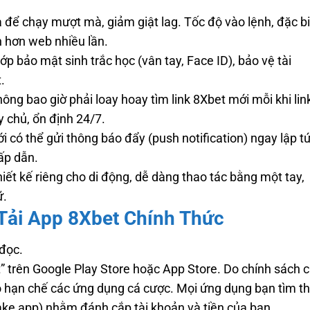
 để chạy mượt mà, giảm giật lag. Tốc độ vào lệnh, đặc bi
h hơn web nhiều lần.
ớp bảo mật sinh trắc học (vân tay, Face ID), bảo vệ tài
.
ông bao giờ phải loay hoay tìm link 8Xbet mới mỗi khi lin
y chủ, ổn định 24/7.
 có thể gửi thông báo đẩy (push notification) ngay lập t
ấp dẫn.
iết kế riêng cho di động, dễ dàng thao tác bằng một tay,
ữ.
Tải App 8Xbet Chính Thức
 đọc.
” trên Google Play Store hoặc App Store. Do chính sách 
ọ hạn chế các ứng dụng cá cược. Mọi ứng dụng bạn tìm t
fake app) nhằm đánh cắp tài khoản và tiền của bạn.