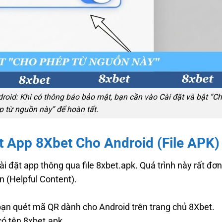
droid: Khi có thông báo bảo mật, bạn cần vào Cài đặt và bật “C
p từ nguồn này” để hoàn tất.
t App 8Xbet Cho Android (File APK)
ài đặt app thông qua file 8xbet.apk. Quá trình này rất đơn
n (Helpful Content).
ạn quét mã QR dành cho Android trên trang chủ 8Xbet.
có tên 8xbet.apk.